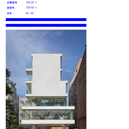
164.22 ㎡
건축면적
725.53 ㎡
연면적
규모
B1, 6F