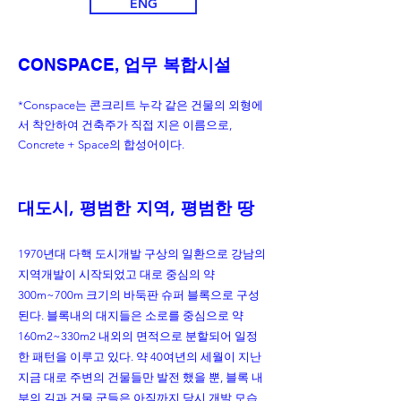
ENG
CONSPACE,
업무 복합시설
*Conspace는 콘크리트 누각 같은 건물의 외형에
서 착안하여 건축주가 직접 지은 이름으로,
Concrete + Space의 합성어이다.
대도시, 평범한 지역, 평범한 땅
1970년대 다핵 도시개발 구상의 일환으로 강남의
지역개발이 시작되었고 대로 중심의 약
300m~700m 크기의 바둑판 슈퍼 블록으로 구성
된다. 블록내의 대지들은 소로를 중심으로 약
160m2~330m2 내외의 면적으로 분할되어 일정
한 패턴을 이루고 있다. 약 40여년의 세월이 지난
지금 대로 주변의 건물들만 발전 했을 뿐, 블록 내
부의 길과 건물 군들은 아직까지 당시 개발 모습