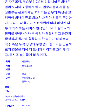
은 자유롭다. 저층부 1, 2층의 상업시설은 최대한
열어 도시와 소통하게 하고, 업무시설에 사용 될
상층부는 광고마케팅 회사라는 업무의 특성을 고
려하여 최대한 닫고 최소의 채광만 되도록 구성한
다. 그리고 각 층마다 사선제한에 의해 파생된 외
부 테라스 또는 서비스 면적인 1m내의 발코니의
면적을 찾아내어 내부 공간과 연결시키고 공간의
확장감과 동시에 활용성 또한 높인다. 테라스의
적층 혹은 누각 형상의 수평성이 강조되는 단일재
료의 건물은 더욱 더 도시와의 경계를 흐리게 하
고, 도시에 스며들게 할 것이다.
​서울특별시
위치
진행
2016-2018
기간
구분
완공
용도
근린생활시설
​업무시설
공동
수임
A-point 건축사사무소
​이주형 건축사, KIRA
277.4 ㎡
대지면적