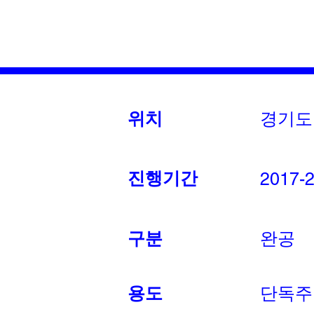
경기도
위치
진행기간
2017-
구분
완공
용도
단독주