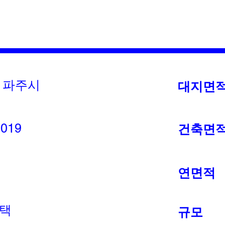
 파주시
대지면
2019
건축면
연면적
택
규모