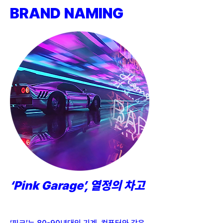
BRAND NAMING
‘Pink Garage’, 열정의 차고